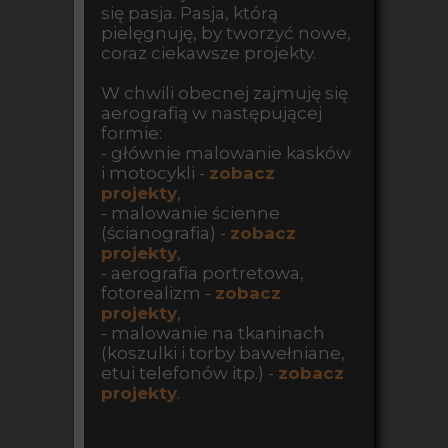
się pasja. Pasja, którą
pielęgnuję, by tworzyć nowe,
coraz ciekawsze projekty.
W chwili obecnej zajmuję się
aerografią w następującej
formie:
- głównie malowanie kasków
i motocykli -
zobacz
projekty
,
- malowanie ścienne
(ścianografia) -
zobacz
projekty
,
- aerografia portretowa,
fotorealizm -
zobacz
projekty
,
- malowanie na tkaninach
(koszulki i torby bawełniane,
etui telefonów itp.) -
zobacz
projekty
.