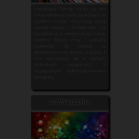
Najszybszą formą nauki są dla
mnie szkolenia, podczas których w
szybkim czasie otrzymuję dużą
dawkę wiedzy i umiejętności. Na
szczęście są w naszym kraju ludzie
wybitni, którzy chcą i potrafią
przekazać tę wiedzę w
skondensowanej dawce. A każdy z
nich specjalizuje się w różnych
technikach związanych z
artystycznym wykorzystywaniem
aerografu.
ROZWIĄZANIA