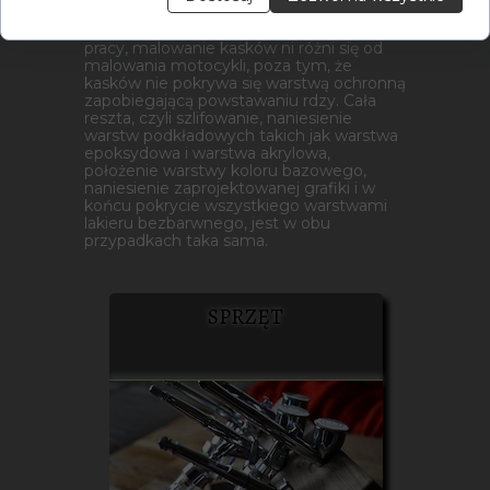
różnorodnych technik, które wspomagają
prace z użyciem aerografu. Co do zasady
pracy, malowanie kasków ni różni się od
malowania motocykli, poza tym, że
kasków nie pokrywa się warstwą ochronną
zapobiegającą powstawaniu rdzy. Cała
reszta, czyli szlifowanie, naniesienie
warstw podkładowych takich jak warstwa
epoksydowa i warstwa akrylowa,
położenie warstwy koloru bazowego,
naniesienie zaprojektowanej grafiki i w
końcu pokrycie wszystkiego warstwami
lakieru bezbarwnego, jest w obu
przypadkach taka sama.
SPRZĘT