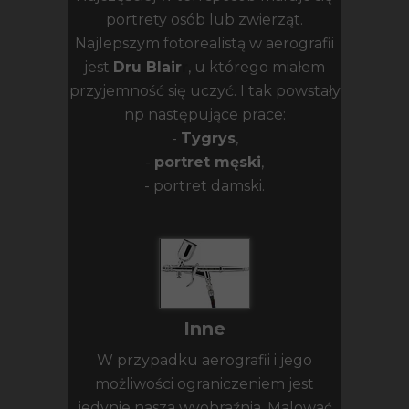
portrety osób lub zwierząt.
Najlepszym fotorealistą w aerografii
jest
Dru Blair
r
, u którego miałem
przyjemność się uczyć. I tak powstały
np następujące prace:
-
Tygrys
,
-
portret męski
,
- portret damski.
Inne
W przypadku aerografii i jego
możliwości ograniczeniem jest
jedynie nasza wyobraźnia. Malować