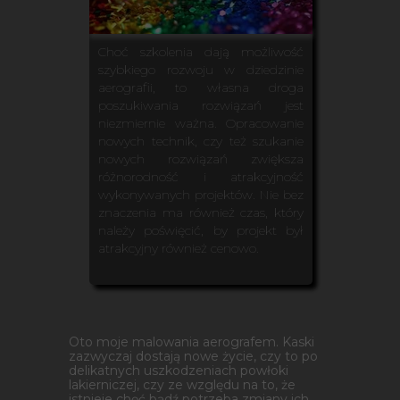
Choć szkolenia dają możliwość
szybkiego rozwoju w dziedzinie
aerografii, to własna droga
poszukiwania rozwiązań jest
niezmiernie ważna. Opracowanie
nowych technik, czy też szukanie
nowych rozwiązań zwiększa
różnorodność i atrakcyjność
wykonywanych projektów. Nie bez
znaczenia ma również czas, który
należy poświęcić, by projekt był
atrakcyjny również cenowo.
Oto moje malowania aerografem. Kaski
zazwyczaj dostają nowe życie, czy to po
delikatnych uszkodzeniach powłoki
lakierniczej, czy ze względu na to, że
istnieje chęć bądź potrzeba zmiany ich