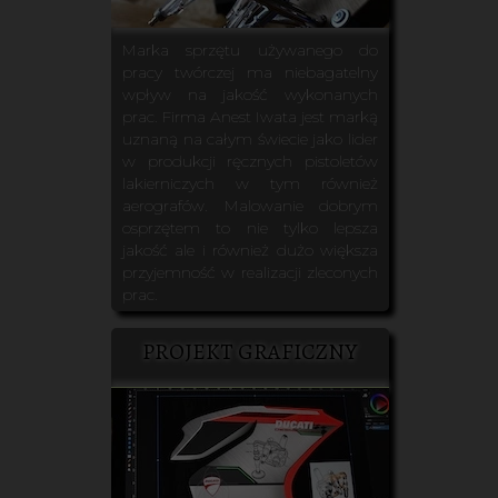
Marka sprzętu używanego do
pracy twórczej ma niebagatelny
wpływ na jakość wykonanych
prac. Firma Anest Iwata jest marką
uznaną na całym świecie jako lider
w produkcji ręcznych pistoletów
lakierniczych w tym również
aerografów. Malowanie dobrym
osprzętem to nie tylko lepsza
jakość ale i również dużo większa
przyjemność w realizacji zleconych
prac.
PROJEKT GRAFICZNY