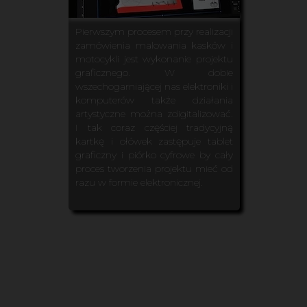
Pierwszym procesem przy realizacji
zamówienia malowania kasków i
motocykli jest wykonanie projektu
graficznego. W dobie
wszechogarniającej nas elektroniki i
komputerów także działania
artystyczne można zdigitalizować.
I tak coraz częściej tradycyjną
kartkę i ołówek zastępuje tablet
graficzny i piórko cyfrowe by cały
proces tworzenia projektu mieć od
razu w formie elektronicznej.
ykli.