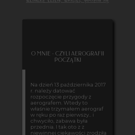
malowanie kasków, motocykli, portretów itp.
O MNIE - CZYLI AEROGRAFII
POCZĄTKI
Na dzień 13 października 2017
r. należy datować
rozpoczęcie przygody z
aerografem. Wtedy to
właśnie trzymałem aerograf
w ręku po raz pierwszy... i
chwyciło, zabawa była
przednia. I tak oto z z
niewinnej ciekawości zrodziła