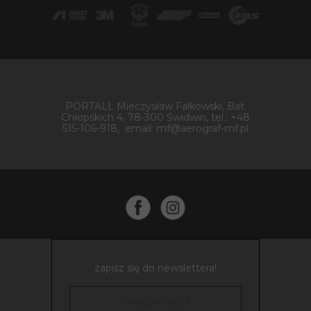
PORTALL Mieczysław Falkowski, Bat.
Chłopskich 4, 78-300 Świdwin, tel.: +48
515-106-918, email: mf@aerograf-mf.pl
zapisz się do newslettera!