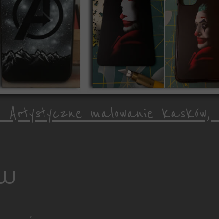
- Artystyczne malowanie kasków, mo
ów