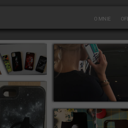
O MNIE
OF