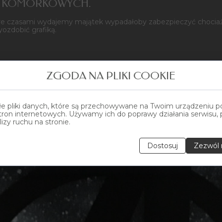
W KOMÓRKOWYCH.
re czasami wydajemy majątek wypadałoby zabezpieczyć chociażby
yozdobić grafiką.
ZGODA NA PLIKI COOKIE
łe pliki danych, które są przechowywane na Twoim urządzeniu 
tron internetowych. Używamy ich do poprawy działania serwisu, p
alizy ruchu na stronie.
Dostosuj
Zezwól 