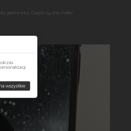
 jakimś etui. Często są one mdłe i
podczas
ersonalizacji
na wszystkie