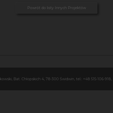
Powrót do listy Innych Projektów
wski, Bat. Chłopskich 4, 78-300 Świdwin, tel.: +48 515-106-918