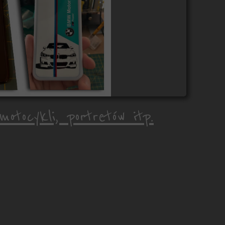
tocykli, portretów itp.